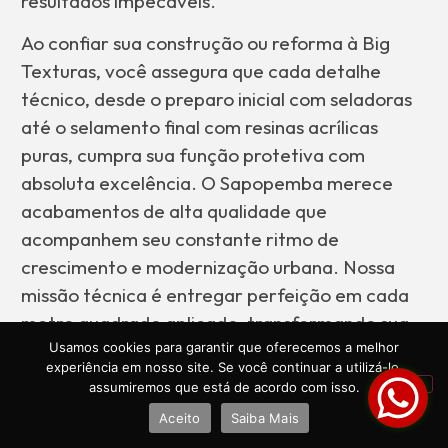
resultados impecáveis.
Ao confiar sua construção ou reforma à Big
Texturas, você assegura que cada detalhe
técnico, desde o preparo inicial com seladoras
até o selamento final com resinas acrílicas
puras, cumpra sua função protetiva com
absoluta excelência. O Sapopemba merece
acabamentos de alta qualidade que
acompanhem seu constante ritmo de
crescimento e modernização urbana. Nossa
missão técnica é entregar perfeição em cada
metro quadrado aplicado, transformando sua
visão arquitetônica em uma realidade
Usamos cookies para garantir que oferecemos a melhor
experiência em nosso site. Se você continuar a utilizá-lo,
concreta, duradoura e esteticamente
assumiremos que está de acordo com isso.
impecável para o futuro da sua obra na Zona
Aceito
Saiba Mais
Leste.